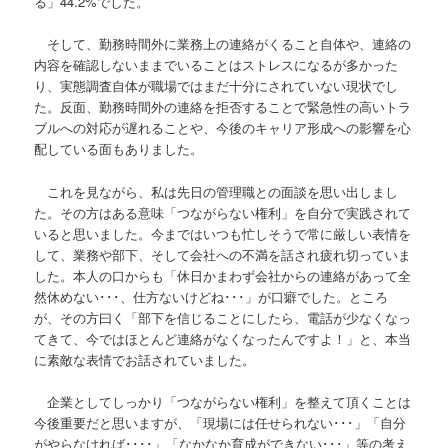
る」44.2%でした。
そして、勤務時間外に業務上の連絡がくること自体や、連絡の
内容を確認しないままでいることはストレスになるが多かった
り、実態調査自体が職場ではまだ十分にされていない現状でし
た。反面、勤務時間外の連絡を拒否することで緊急性の高いトラ
ブルへの対応が遅れることや、今後のキャリア形成への影響を心
配している面もありました。
これを見ながら、私は先日の管理職との面談を思い出しまし
た。その方はある意味「つながらない権利」を自分で実践されて
いると思いました。今まではいつも忙しそうで常に厳しい表情を
して、業務や部下、そして会社への不満を話され疲れ切っていま
した。本人の口からも「休日かまわず会社からの連絡があって全
然休めない･･･、仕方ないけどね･･･」が口癖でした。ところ
が、その方曰く「部下を信じることにしたら、電話が少なくなっ
てきて、今ではほとんど連絡がなくなったんですよ！」と、本当
に素敵な表情でお話されていました。
企業としてしっかり「つながらない権利」を整えて頂くことは
今後重要だと思いますが、「現場には任せられない･･･」「自分
がやらなければ････」「なかなか育成ができない･･･」等の考え