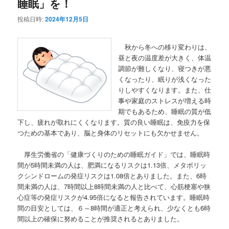
睡眠」を！
ー
シ
投稿日時:
2024年12月5日
ョ
ン
秋から冬への移り変わりは、
昼と夜の温度差が大きく、体温
調節が難しくなり、寝つきが悪
くなったり、眠りが浅くなった
りしやすくなります。また、仕
事や家庭のストレスが増える時
期でもあるため、睡眠の質が低
下し、疲れが取れにくくなります。質の良い睡眠は、免疫力を保
つための基本であり、脳と身体のリセットにも欠かせません。
厚生労働省の「健康づくりのための睡眠ガイド」では、睡眠時
間が5時間未満の人は、肥満になるリスクは1.13倍、メタボリッ
クシンドロームの発症リスクは1.08倍とありました。また、6時
間未満の人は、7時間以上8時間未満の人と比べて、心筋梗塞や狭
心症等の発症リスクが4.95倍になると報告されています。睡眠時
間の目安としては、６～8時間が適正と考えられ、少なくとも6時
間以上の確保に努めることが推奨されるとありました。