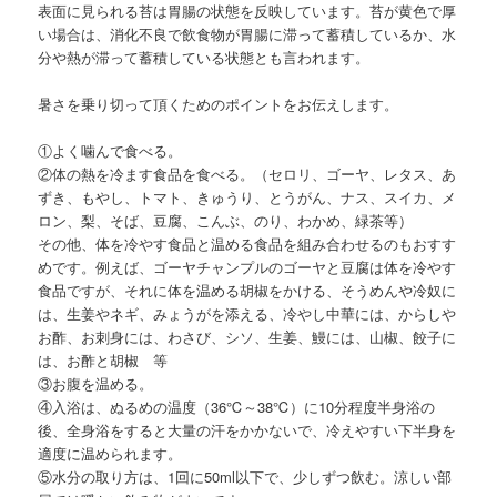
表面に見られる苔は胃腸の状態を反映しています。苔が黄色で厚
い場合は、消化不良で飲食物が胃腸に滞って蓄積しているか、水
分や熱が滞って蓄積している状態とも言われます。
暑さを乗り切って頂くためのポイントをお伝えします。
①よく噛んで食べる。
②体の熱を冷ます食品を食べる。（セロリ、ゴーヤ、レタス、あ
ずき、もやし、トマト、きゅうり、とうがん、ナス、スイカ、メ
ロン、梨、そば、豆腐、こんぶ、のり、わかめ、緑茶等）
その他、体を冷やす食品と温める食品を組み合わせるのもおすす
めです。例えば、ゴーヤチャンプルのゴーヤと豆腐は体を冷やす
食品ですが、それに体を温める胡椒をかける、そうめんや冷奴に
は、生姜やネギ、みょうがを添える、冷やし中華には、からしや
お酢、お刺身には、わさび、シソ、生姜、鰻には、山椒、餃子に
は、お酢と胡椒 等
③お腹を温める。
④入浴は、ぬるめの温度（36℃～38℃）に10分程度半身浴の
後、全身浴をすると大量の汗をかかないで、冷えやすい下半身を
適度に温められます。
⑤水分の取り方は、1回に50ml以下で、少しずつ飲む。涼しい部