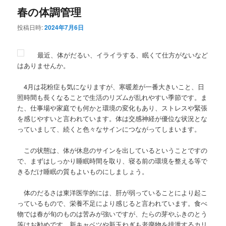
春の体調管理
投稿日時:
2024年7月6日
最近、体がだるい、イライラする、眠くて仕方がないなど
はありませんか。
4月は花粉症も気になりますが、寒暖差が一番大きいこと、日
照時間も長くなることで生活のリズムが乱れやすい季節です。ま
た、仕事場や家庭でも何かと環境の変化もあり、ストレスや緊張
を感じやすいと言われています。体は交感神経が優位な状況とな
っていまして、続くと色々なサインにつながってしまいます。
この状態は、体が休息のサインを出しているということですの
で、まずはしっかり睡眠時間を取り、寝る前の環境を整える等で
きるだけ睡眠の質もよいものにしましょう。
体のだるさは東洋医学的には、肝が弱っていることにより起こ
っているもので、栄養不足により感じると言われています。食べ
物では春が旬のものは苦みが強いですが、たらの芽やふきのとう
等はお勧めです。新キャベツや新玉ねぎも老廃物を排泄するカリ