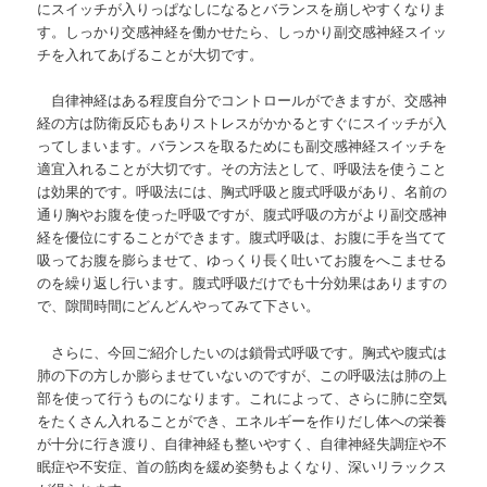
にスイッチが入りっぱなしになるとバランスを崩しやすくなりま
す。しっかり交感神経を働かせたら、しっかり副交感神経スイッ
チを入れてあげることが大切です。
自律神経はある程度自分でコントロールができますが、交感神
経の方は防衛反応もありストレスがかかるとすぐにスイッチが入
ってしまいます。バランスを取るためにも副交感神経スイッチを
適宜入れることが大切です。その方法として、呼吸法を使うこと
は効果的です。呼吸法には、胸式呼吸と腹式呼吸があり、名前の
通り胸やお腹を使った呼吸ですが、腹式呼吸の方がより副交感神
経を優位にすることができます。腹式呼吸は、お腹に手を当てて
吸ってお腹を膨らませて、ゆっくり長く吐いてお腹をへこませる
のを繰り返し行います。腹式呼吸だけでも十分効果はありますの
で、隙間時間にどんどんやってみて下さい。
さらに、今回ご紹介したいのは鎖骨式呼吸です。胸式や腹式は
肺の下の方しか膨らませていないのですが、この呼吸法は肺の上
部を使って行うものになります。これによって、さらに肺に空気
をたくさん入れることができ、エネルギーを作りだし体への栄養
が十分に行き渡り、自律神経も整いやすく、自律神経失調症や不
眠症や不安症、首の筋肉を緩め姿勢もよくなり、深いリラックス