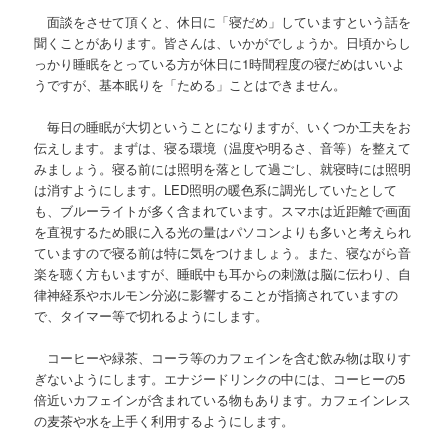
面談をさせて頂くと、休日に「寝だめ」していますという話を
聞くことがあります。皆さんは、いかがでしょうか。日頃からし
っかり睡眠をとっている方が休日に1時間程度の寝だめはいいよ
うですが、基本眠りを「ためる」ことはできません。
毎日の睡眠が大切ということになりますが、いくつか工夫をお
伝えします。まずは、寝る環境（温度や明るさ、音等）を整えて
みましょう。寝る前には照明を落として過ごし、就寝時には照明
は消すようにします。LED照明の暖色系に調光していたとして
も、ブルーライトが多く含まれています。スマホは近距離で画面
を直視するため眼に入る光の量はパソコンよりも多いと考えられ
ていますので寝る前は特に気をつけましょう。また、寝ながら音
楽を聴く方もいますが、睡眠中も耳からの刺激は脳に伝わり、自
律神経系やホルモン分泌に影響することが指摘されていますの
で、タイマー等で切れるようにします。
コーヒーや緑茶、コーラ等のカフェインを含む飲み物は取りす
ぎないようにします。エナジードリンクの中には、コーヒーの5
倍近いカフェインが含まれている物もあります。カフェインレス
の麦茶や水を上手く利用するようにします。