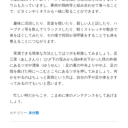
ウムも入っていますし、豚肉や鶏肉等と組み合わせて食べること
で、ビタミンやミネラルも一緒に取ることができます。
趣味に没頭したり、音楽を聴いたり、親しい人と話したり、ハ
ーブティ等を飲んでリラックスしたり、軽くストレッチや散歩で
体をほぐしてみたり、その場で何回か深呼吸をすることでも体を
整えることにつながります。
実感できる簡単な方法としてはツボを刺激してみましょう。足
三里（あしさんり）:ひざ下の窪みから指4本分下がった脛の外側
にあるツボや湧泉（ゆうせん）：足の裏の中央よりやや上、足の
指を曲げた時にへこむところにあるツボを押してみましょう。何
かをやるのはちょっと面倒という方は、自分の手や足や体をさす
ってみるのでもいいと思います。
忙しい時だからこそ、こまめに体のメンテナンスをしてあげま
しょう。
カテゴリー:
未分類