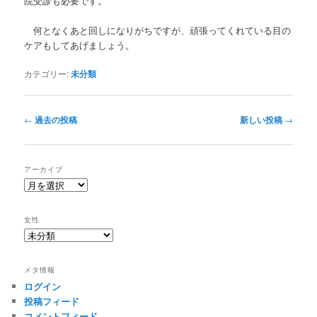
院受診も必要です。
何となくあと回しになりがちですが、頑張ってくれている目の
ケアもしてあげましょう。
カテゴリー:
未分類
投
←
過去の投稿
新しい投稿
→
稿
ナ
ビ
アーカイブ
ゲ
ア
ー
ー
シ
カ
女性
ョ
イ
女
ン
ブ
性
メタ情報
ログイン
投稿フィード
コメントフィード