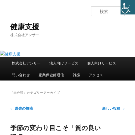
メ
サ
イ
ブ
検
ン
コ
索
コ
ン
健康支援
ン
テ
株式会社アンサー
テ
ン
ン
ツ
ツ
へ
へ
移
メ
移
動
株式会社アンサー
法人向けサービス
個人向けサービス
イ
動
ン
問い合わせ
産業保健師通信
雑感
アクセス
メ
ニ
ュ
「
未分類
」カテゴリーアーカイブ
ー
投
←
過去の投稿
新しい投稿
→
稿
ナ
季節の変わり目こそ「質の良い
ビ
ゲ