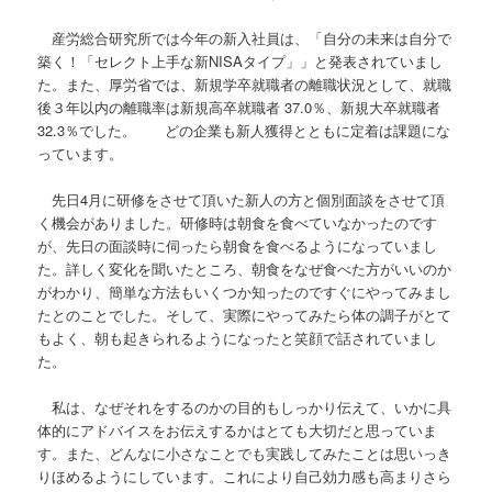
産労総合研究所では今年の新入社員は、「自分の未来は自分で
築く！「セレクト上手な新NISAタイプ」」と発表されていまし
た。また、厚労省では、新規学卒就職者の離職状況として、就職
後３年以内の離職率は新規高卒就職者 37.0％、新規大卒就職者
32.3％でした。 どの企業も新人獲得とともに定着は課題にな
っています。
先日4月に研修をさせて頂いた新人の方と個別面談をさせて頂
く機会がありました。研修時は朝食を食べていなかったのです
が、先日の面談時に伺ったら朝食を食べるようになっていまし
た。詳しく変化を聞いたところ、朝食をなぜ食べた方がいいのか
がわかり、簡単な方法もいくつか知ったのですぐにやってみまし
たとのことでした。そして、実際にやってみたら体の調子がとて
もよく、朝も起きられるようになったと笑顔で話されていまし
た。
私は、なぜそれをするのかの目的もしっかり伝えて、いかに具
体的にアドバイスをお伝えするかはとても大切だと思っていま
す。また、どんなに小さなことでも実践してみたことは思いっき
りほめるようにしています。これにより自己効力感も高まりさら