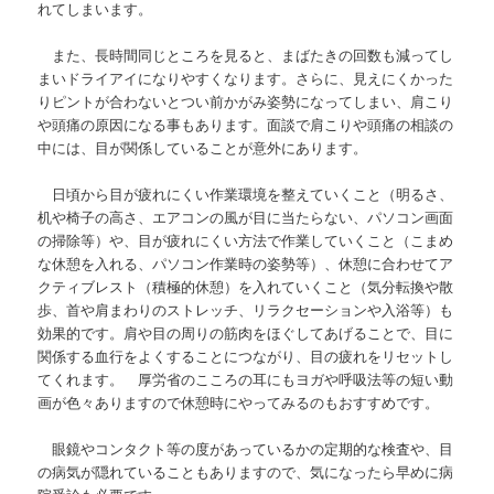
れてしまいます。
また、長時間同じところを見ると、まばたきの回数も減ってし
まいドライアイになりやすくなります。さらに、見えにくかった
りピントが合わないとつい前かがみ姿勢になってしまい、肩こり
や頭痛の原因になる事もあります。面談で肩こりや頭痛の相談の
中には、目が関係していることが意外にあります。
日頃から目が疲れにくい作業環境を整えていくこと（明るさ、
机や椅子の高さ、エアコンの風が目に当たらない、パソコン画面
の掃除等）や、目が疲れにくい方法で作業していくこと（こまめ
な休憩を入れる、パソコン作業時の姿勢等）、休憩に合わせてア
クティブレスト（積極的休憩）を入れていくこと（気分転換や散
歩、首や肩まわりのストレッチ、リラクセーションや入浴等）も
効果的です。肩や目の周りの筋肉をほぐしてあげることで、目に
関係する血行をよくすることにつながり、目の疲れをリセットし
てくれます。 厚労省のこころの耳にもヨガや呼吸法等の短い動
画が色々ありますので休憩時にやってみるのもおすすめです。
眼鏡やコンタクト等の度があっているかの定期的な検査や、目
の病気が隠れていることもありますので、気になったら早めに病