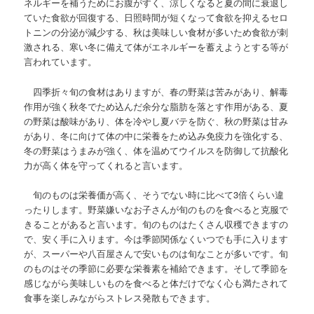
ネルギーを補うためにお腹がすく、涼しくなると夏の間に衰退し
ていた食欲が回復する、日照時間が短くなって食欲を抑えるセロ
トニンの分泌が減少する、秋は美味しい食材が多いため食欲が刺
激される、寒い冬に備えて体がエネルギーを蓄えようとする等が
言われています。
四季折々旬の食材はありますが、春の野菜は苦みがあり、解毒
作用が強く秋冬でため込んだ余分な脂肪を落とす作用がある、夏
の野菜は酸味があり、体を冷やし夏バテを防ぐ、秋の野菜は甘み
があり、冬に向けて体の中に栄養をため込み免疫力を強化する、
冬の野菜はうまみが強く、体を温めてウイルスを防御して抗酸化
力が高く体を守ってくれると言います。
旬のものは栄養価が高く、そうでない時に比べて3倍くらい違
ったりします。野菜嫌いなお子さんが旬のものを食べると克服で
きることがあると言います。旬のものはたくさん収穫できますの
で、安く手に入ります。今は季節関係なくいつでも手に入ります
が、スーパーや八百屋さんで安いものは旬なことが多いです。旬
のものはその季節に必要な栄養素を補給できます。そして季節を
感じながら美味しいものを食べると体だけでなく心も満たされて
食事を楽しみながらストレス発散もできます。