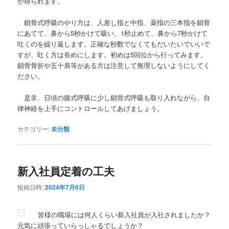
が得られます。
鎖骨式呼吸のやり方は、人差し指と中指、薬指の三本指を鎖骨
にあてて、鼻から5秒かけて吸い、1秒止めて、鼻から7秒かけて
吐くのを繰り返します。正確な秒数でなくてもだいたいでいいで
すが、吐く方は長めにします。初めは5回位から行ってみます。
鎖骨骨折や五十肩等がある方は注意して無理しないようにしてく
ださい。
是非、日頃の腹式呼吸に少し鎖骨式呼吸も取り入れながら、自
律神経を上手にコントロールしてあげましょう。
カテゴリー:
未分類
新入社員定着の工夫
投稿日時:
2024年7月6日
皆様の職場には何人くらい新入社員が入社されましたか？
元気に頑張っていらっしゃるでしょうか？