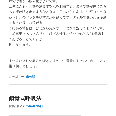
屋では暖かい飲み物がよいです。
⑥体にこもった熱を冷ますツボを刺激する。暑さで熱が体にこも
って汗が噴き出るようなときは、手のひらにある「労宮（ろうき
ゅう）」のツボを冷やすのがお勧めです。タオルで巻いた保冷剤
を握ったり、水道が近
くにある場合は、ひじから先をザーッと水で洗ってもよいです。
「足三里（あしさんり）」ひざの外側、指4本分のツボを刺激し
てあげることで血行が
良くなります。
まだまだ厳しい暑さが続きますので、胃腸にやさしい過ごし方で
乗り切りましょう。
カテゴリー:
未分類
鎖骨式呼吸法
投稿日時:
2024年8月5日