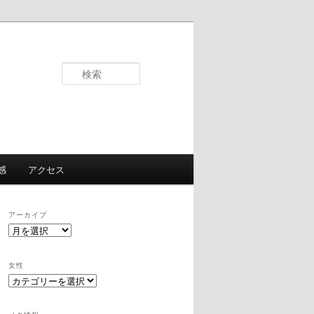
検
索
感
アクセス
アーカイブ
ア
ー
カ
女性
イ
女
ブ
性