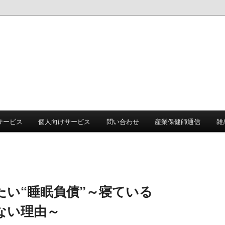
サービス
個人向けサービス
問い合わせ
産業保健師通信
雑
い“睡眠負債”
～寝ている
ない理由～