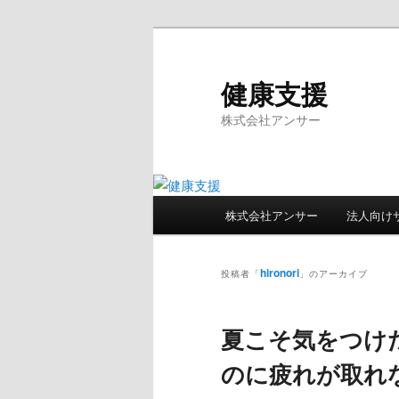
メ
サ
イ
ブ
ン
コ
健康支援
コ
ン
株式会社アンサー
ン
テ
テ
ン
ン
ツ
ツ
へ
メ
へ
移
株式会社アンサー
法人向け
イ
移
動
ン
動
メ
hironori
投稿者「
」のアーカイブ
ニ
ュ
夏こそ気をつけた
ー
のに疲れが取れ