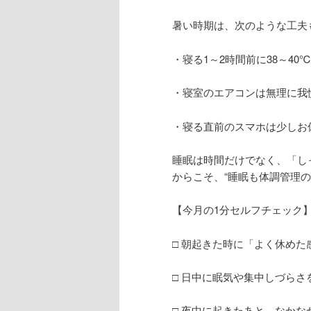
暑い時期は、次のような工夫
・寝る1～2時間前に38～4
・寝室のエアコンは無理に我
・寝る直前のスマホは少しお
睡眠は時間だけでなく、「し
からこそ、“睡眠も体調管理
【今月の1分セルフチェック
□ 朝起きた時に「よく休めた
□ 日中に眠気や集中しづらさ
□ 夜中に起きたあと、なか