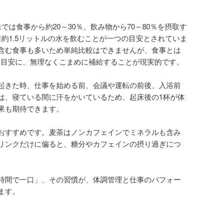
では食事から約20～30％、飲み物から70～80％を摂取す
約1.5リットルの水を飲むことが一つの目安とされていま
含む食事も多いため単純比較はできませんが、食事とは
度を目安に、無理なくこまめに補給することが現実的です。
起きた時、仕事を始める前、会議や運転の前後、入浴前
は、寝ている間に汗をかいているため、起床後の1杯が体
果も期待できます。
おすすめです。麦茶はノンカフェインでミネラルも含み
リンクだけに偏ると、糖分やカフェインの摂り過ぎにつ
時間で一口」、その習慣が、体調管理と仕事のパフォー
ます。