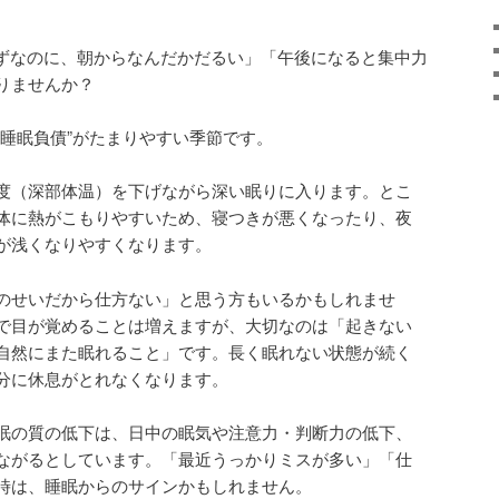
ずなのに、朝からなんだかだるい」「午後になると集中力
りませんか？
“睡眠負債”がたまりやすい季節です。
度（深部体温）を下げながら深い眠りに入ります。とこ
体に熱がこもりやすいため、寝つきが悪くなったり、夜
が浅くなりやすくなります。
のせいだから仕方ない」と思う方もいるかもしれませ
で目が覚めることは増えますが、大切なのは「起きない
自然にまた眠れること」です。長く眠れない状態が続く
分に休息がとれなくなります。
眠の質の低下は、日中の眠気や注意力・判断力の低下、
ながるとしています。「最近うっかりミスが多い」「仕
時は、睡眠からのサインかもしれません。