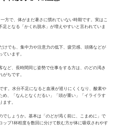
る一方で、体がまだ暑さに慣れていない時期です。実はこ
不足となる「かくれ脱水」が増えやすいと言われていま
るだけでも、集中力や注意力の低下、疲労感、頭痛などが
っています。
客など、長時間同じ姿勢で仕事をする方は、のどの渇き
れがちです。
水分です。水分不足になると血液が巡りにくくなり、酸素や
ため、「なんとなくだるい」「頭が重い」「イライラす
ります。
のでしょうか。基本は「のどが渇く前に、こまめに」で
コップ1杯程度を数回に分けて飲む方が体に吸収されやす